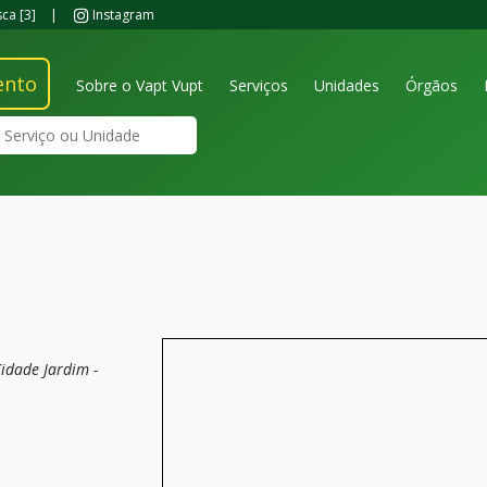
sca
[3]
|
Instagram
ento
Sobre o Vapt Vupt
Serviços
Unidades
Órgãos
idade Jardim -