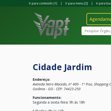
Ir para conteúdo
[1]
|
Ir para menu
[2]
|
Ir para bu
Agendam
Pesquisar
Cidade Jardim
Endereço:
Avenida Nero Macedo, nº 400 - 1º Piso, Shopping C
Goiânia - GO - CEP: 74423-250
Funcionamento:
Segunda a sexta-feira: 9h às 18h
Sábados: 8h às 13h