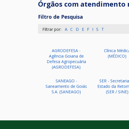
Órgãos com atendimento 
Filtro de Pesquisa
Filtrar por:
A
C
D
E
F
I
S
T
AGRODEFESA -
Clínica Médic
Agência Goiana de
(MÉDICO)
Defesa Agropecuária
(AGRODEFESA)
SANEAGO -
SER - Secretari
Saneamento de Goiás
Estado da Reto
S.A. (SANEAGO)
(SER / SINE)